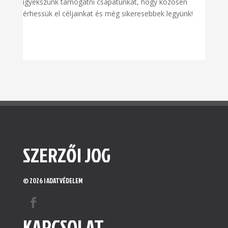
igyekszünk támogatni csapatunkat, hogy közösen
érhessük el céljainkat és még sikeresebbek legyünk!
SZERZŐI JOG
© 2026 |
ADATVÉDELEM
KAPCSOLAT