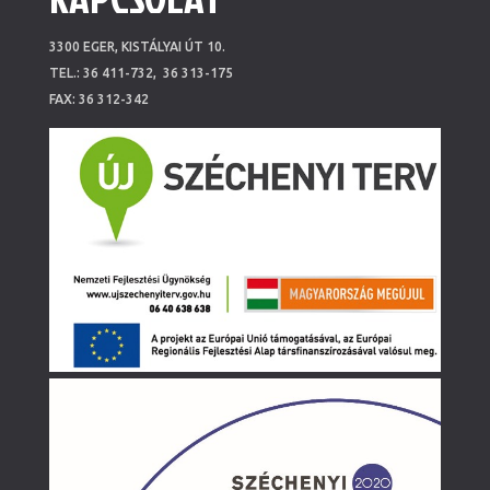
3300 EGER, KISTÁLYAI ÚT 10.
TEL.: 36 411-732, 36 313-175
FAX: 36 312-342