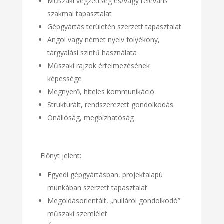
Műszaki végzettség és/vagy releváns
szakmai tapasztalat
Gépgyártás területén szerzett tapasztalat
Angol vagy német nyelv folyékony,
tárgyalási szintű használata
Műszaki rajzok értelmezésének
képessége
Megnyerő, hiteles kommunikáció
Strukturált, rendszerezett gondolkodás
Önállóság, megbízhatóság
Előnyt jelent:
Egyedi gépgyártásban, projektalapú
munkában szerzett tapasztalat
Megoldásorientált, „nulláról gondolkodó”
műszaki szemlélet