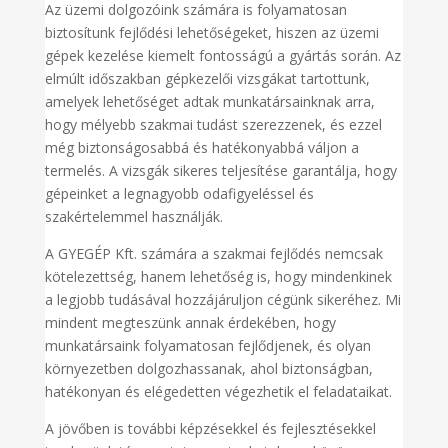
Az üzemi dolgozóink számára is folyamatosan
biztosítunk fejlődési lehetőségeket, hiszen az üzemi
gépek kezelése kiemelt fontosságú a gyártás során. Az
elmúlt időszakban gépkezelői vizsgákat tartottunk,
amelyek lehetőséget adtak munkatársainknak arra,
hogy mélyebb szakmai tudást szerezzenek, és ezzel
még biztonságosabbá és hatékonyabbá váljon a
termelés. A vizsgák sikeres teljesítése garantálja, hogy
gépeinket a legnagyobb odafigyeléssel és
szakértelemmel használják.
A GYEGÉP Kft. számára a szakmai fejlődés nemcsak
kötelezettség, hanem lehetőség is, hogy mindenkinek
a legjobb tudásával hozzájáruljon cégünk sikeréhez. Mi
mindent megteszünk annak érdekében, hogy
munkatársaink folyamatosan fejlődjenek, és olyan
környezetben dolgozhassanak, ahol biztonságban,
hatékonyan és elégedetten végezhetik el feladataikat.
A jövőben is további képzésekkel és fejlesztésekkel