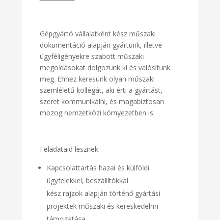
Gépgyártó vállalatként kész műszaki
dokumentáció alapján gyártunk, illetve
ügyféligényekre szabott műszaki
megoldásokat dolgozunk ki és valósítunk
meg. Ehhez keresünk olyan műszaki
szemléletű kollégát, aki érti a gyártást,
szeret kommunikálni, és magabiztosan
mozog nemzetközi környezetben is.
Feladataid lesznek:
Kapcsolattartás hazai és külföldi
ügyfelekkel, beszállítókkal
kész rajzok alapján történő gyártási
projektek műszaki és kereskedelmi
támogatása