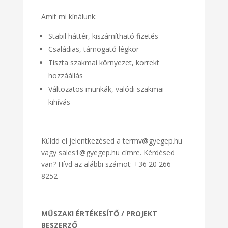
Amit mi kínálunk:
Stabil háttér, kiszámítható fizetés
Családias, támogató légkör
Tiszta szakmai környezet, korrekt
hozzáállás
Változatos munkák, valódi szakmai
kihívás
Küldd el jelentkezésed a termv@gyegep.hu
vagy sales1@gyegep.hu címre. Kérdésed
van? Hívd az alábbi számot: +36 20 266
8252
MŰSZAKI ÉRTÉKESÍTŐ / PROJEKT
BESZERZŐ