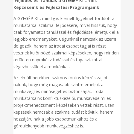
Fejlődés és Tanulás a GYEGÉP Kft.-nél:
Képzéseink és Fejlesztési Programjaink
A GYEGÉP Kft. mindig is kiemelt figyelmet fordított a
munkatársai szakmai fejlődésére, mivel hisszük, hogy
csak folyamatos tanulással és fejlődéssel érhetjük el a
legjobb eredményeket. Cégünknél nemcsak az üzemi
dolgozók, hanem az irodai csapat tagjai is részt
vesznek különböző szakmai képzéseken, hogy minden
területen naprakész tudással és tapasztalattal
végezhessük el a munkánkat.
Az elmúlt hetekben számos fontos képzés zajlott
nálunk, hogy még magasabb szintre emeljük a
munkavégzés minőségét és biztonságát. Irodai
munkatársaink konfliktuskezelői, munkavédelmi és
projektmenedzsment képzéseken vettek részt. Ezen
képzések nemcsak a szakmai tudást bővítik, hanem
hozzájárulnak a jobb csapatmunkához és a
gördülékenyebb munkavégzéshez is.