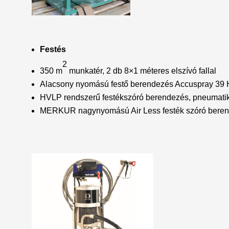
Festés
2
350 m
munkatér, 2 db 8×1 méteres elszívó fallal
Alacsony nyomású festő berendezés Accuspray 39
HVLP rendszerű festékszóró berendezés, pneumatikus
MERKUR nagynyomású Air Less festék szóró bere