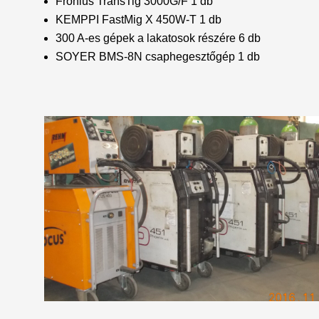
Fronius TransTig 3000G/F 1 db
KEMPPI FastMig X 450W-T 1 db
300 A-es gépek a lakatosok részére 6 db
SOYER BMS-8N csaphegesztőgép 1 db