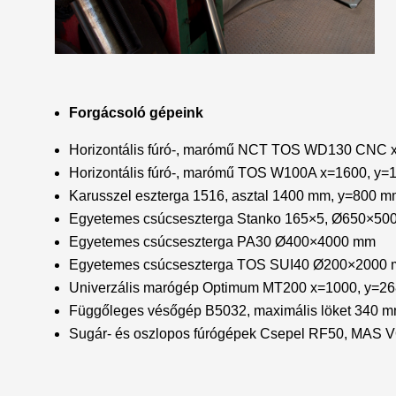
Forgácsoló gépeink
Horizontális fúró-, marómű NCT TOS WD130 CNC x=
Horizontális fúró-, marómű TOS W100A x=1600, y=11
Karusszel eszterga 1516, asztal 1400 mm, y=800 
Egyetemes csúcseszterga Stanko 165×5, Ø650×50
Egyetemes csúcseszterga PA30 Ø400×4000 mm
Egyetemes csúcseszterga TOS SUI40 Ø200×2000
Univerzális marógép Optimum MT200 x=1000, y=26
Függőleges vésőgép B5032, maximális löket 340 
Sugár- és oszlopos fúrógépek Csepel RF50, MAS 