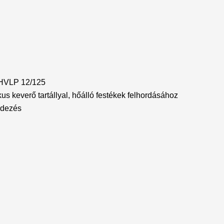
 HVLP 12/125
 keverő tartállyal, hőálló festékek felhordásához
ndezés