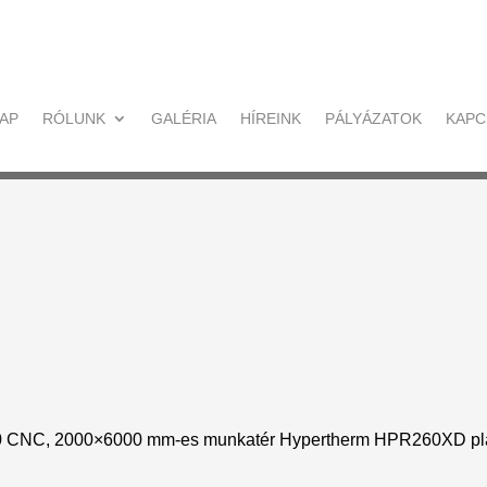
AP
RÓLUNK
GALÉRIA
HÍREINK
PÁLYÁZATOK
KAPC
60 CNC, 2000×6000 mm-es munkatér Hypertherm HPR260XD p