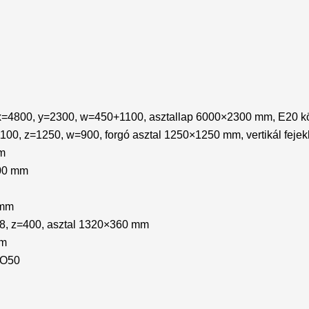
4800, y=2300, w=450+1100, asztallap 6000×2300 mm, E20 köra
00, z=1250, w=900, forgó asztal 1250×1250 mm, vertikál fejek
mm
00 mm
 mm
8, z=400, asztal 1320×360 mm
mm
VO50